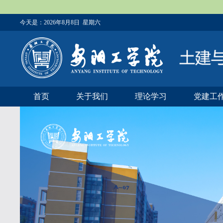
今天是：
2026年8月8日 星期六
首页
关于我们
理论学习
党建工