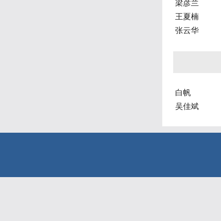
梁彦兰
王夏楠
张云华
白帆
吴佳斌