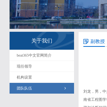
关于我们
副教授
beat365中文官网简介
现任领导
机构设置
团队队伍
刘龙，男，中
南省工程图学